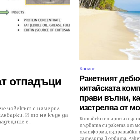
Космос
Ракетният дебю
ат отпадъци
китайската ком
прави вълни, к
изстрелва от м
ебарки. И то не къде да
Китайски стартъп изст
 отпадъците е...
първата си ракета от м
платформа, изпращайки
сателита в орбита. Раке