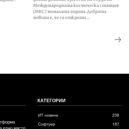
Международната космическа станция
(МКС) миналата година. Добрата
новина е, че са открити....
КАТЕГОРИИ
ИТ новини
238
атформа
Софтуер
187
а едно място