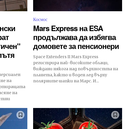
Космос
нски
Mars Express на ESA
рат
продължава да избягва
тичен"
домовете за пенсионери
пътя
Space Extenders II Mars Express
регистрира най-високите облаци,
виждани някога над повърхността на
ерсиален
планета, както и воден лед върху
не на
полярните шапки на Марс. И...
артиращата
асяне на
стни