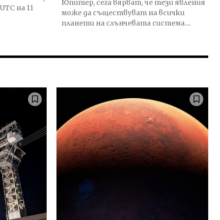
Юпитер, сега вярват, че тези явления
UTC на 11
може да съществуват на всички
планети на слънчевата система....