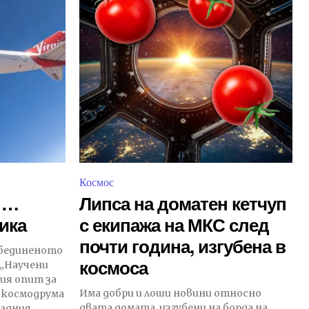
Космос
и …
Липса на доматен кетчуп
ика
с екипажа на МКС след
почти година, изгубена в
Обединеното
космоса
 „Научени
вия опит за
Има добри и лоши новини относно
 космодрума
двата домата, изгубени на борда на
дния...