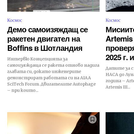
Космос
Космос
Демо самоизяждащ се
Мисиит
ракетен двигател на
Artemis
Boffins в Шотландия
проверя
2025 г. 
Интервю Концепцията за
самоизяждаща се ракета отново надига
Датите за 
главата си, докато инженерите
НАСА до Лун
демонстрират работата си на AIAA
година – Art
SciTech Forum. Двигателите Autophage
Artemis III...
– при които...