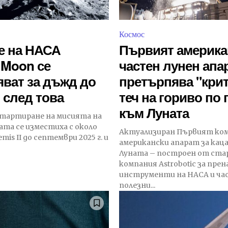
Космос
е на НАСА
Първият америка
 Moon се
частен лунен апа
ват за дъжд до
претърпява "кри
и след това
теч на гориво по 
към Луната
стартиране на мисията на
ата се изместиха с около
Актуализиран Първият ком
emis II до септември 2025 г. и
американски апарат за каца
Луната – построен от ст
компания Astrobotic за прен
инструменти на НАСА и ча
полезни...