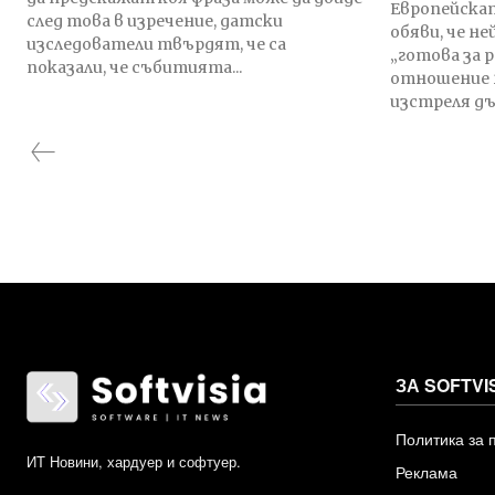
Европейскат
след това в изречение, датски
обяви, че не
изследователи твърдят, че са
„готова за 
показали, че събитията...
отношение 
изстреля дъл
ЗА SOFTVI
Политика за 
ИТ Новини, хардуер и софтуер.
Реклама