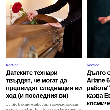
Космос
Космос
Датските технари
Дълго о
твърдят, че могат да
Ariane 6
предвидят следващия ви
работа“
ход (и последния ви)
казва Е
космиче
Точно както езиковите модели могат
да предскажат коя фраза може да дойде