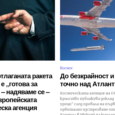
Космос
тлаганата ракета
До безкрайност 
 е „готова за
точно над Атлант
 – надяваме се –
Космическата агенция на 
вропейската
кралство публикува доклад
уроци“ след провала на пър
ска агенция
орбитално изстрелване от
Корнуол в Нюкуей на югозапа