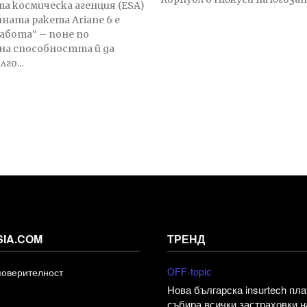
а космическа агенция (ESA)
йната ракета Ariane 6 е
работа“ – поне по
на способността й да
го...
SIA.COM
ТРЕНД
OFF-topic
поверителност
Нова българска insurtech пл
събира всички застраховки н