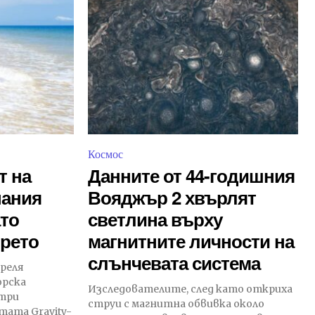
Космос
т на
Данните от 44-годишния
пания
Вояджър 2 хвърлят
ато
светлина върху
орето
магнитните личности на
слънчевата система
реля
орска
Изследователите, след като откриха
 три
струи с магнитна обвивка около
тата Gravity-