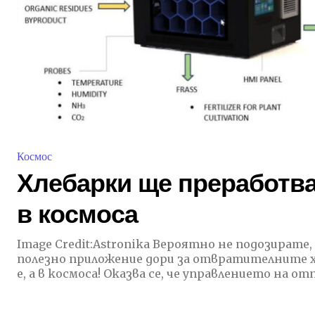
Космос
Хлебарки ще преработв
в космоса
Image Credit:Astronika Вероятно не подозирате, че човекът е намерил
полезно приложение дори за отвратителните хл
е, а в космоса! Оказва се, че управлението на